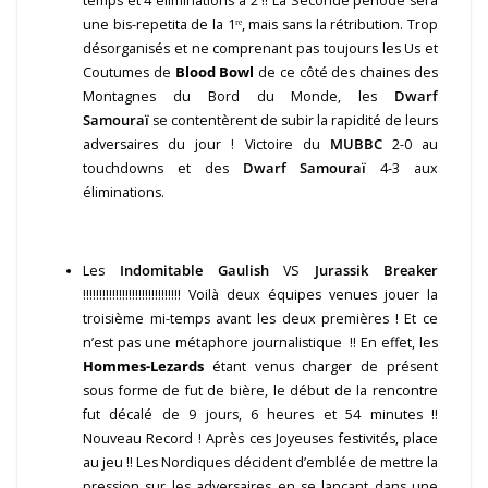
temps et 4 éliminations à 2 !! La Seconde période sera
une bis-repetita de la 1ʳᵉ, mais sans la rétribution. Trop
désorganisés et ne comprenant pas toujours les Us et
Coutumes de
Blood Bowl
de ce côté des chaines des
Montagnes du Bord du Monde, les
Dwarf
Samouraï
se contentèrent de subir la rapidité de leurs
adversaires du jour ! Victoire du
MUBBC
2-0 au
touchdowns et des
Dwarf Samouraï
4-3 aux
éliminations.
Les
Indomitable Gaulish
VS
Jurassik Breaker
!!!!!!!!!!!!!!!!!!!!!!!!!!!!!! Voilà deux équipes venues jouer la
troisième mi-temps avant les deux premières ! Et ce
n’est pas une métaphore journalistique !! En effet, les
Hommes-Lezards
étant venus charger de présent
sous forme de fut de bière, le début de la rencontre
fut décalé de 9 jours, 6 heures et 54 minutes !!
Nouveau Record ! Après ces Joyeuses festivités, place
au jeu !! Les Nordiques décident d’emblée de mettre la
pression sur les adversaires en se lançant dans une