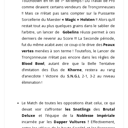
Touchdown en fin de 1ᵉʳ Mi-temps ! Du Travail de Pro
comme diraient certains vendeurs de Tronçonneuses
!! Mais ce n’était pas sans compter sur la Puissante
Sorcellerie du Maester
« Magic » Holsten
!! Alors qu’il
restait tout au plus quelques grains dans le sablier de
l’arbitre, un lancer de
Gobelins
réussi permet à ces
derniers de revenir au Score !!! La Seconde période,
fut du même acabit avec ce coup-ci le drive des
Peaux
vertes
menées à son terme ! Toutefois, le Lancer de
Tronçonneuse n’était pas encore dans les règles de
Blood Bowl
, autant dire que la Belle Tentative
d’imitation des Élus de
Khorne
, restera au rang
d’anecdote ! Victoire du
S.N.G.L
2-1, 3-2 au niveau
élimination !
Le Match de toutes les oppositions était celui, ce qui
devait voir s’affronter
les Snotlings
des
Brutal
Deluxe
et l’équipe de la
Noblesse Impériale
incarnée par les
Dapper Vultures !
Effectivement,