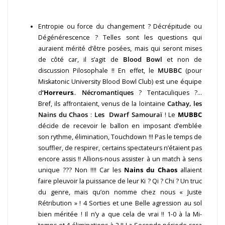
Entropie ou force du changement ? Décrépitude ou
Dégénérescence ? Telles sont les questions qui
auraient mérité d’être posées, mais qui seront mises
de côté car, il s’agit de
Blood Bowl
et non de
discussion Pilosophale !! En effet, le
MUBBC
(pour
Miskatonic University Blood Bowl Club) est une équipe
d
‘Horreurs
..
Nécromantiques
? Tentaculiques ?…
Bref, ils affrontaient, venus de la lointaine
Cathay, les
Nains du Chaos
:
Les Dwarf Samouraï
! Le
MUBBC
décide de recevoir le ballon en imposant d’emblée
son rythme, élimination, Touchdown !!! Pas le temps de
souffler, de respirer, certains spectateurs n’étaient pas
encore assis !! Allions-nous assister à un match à sens
unique ??? Non !!!! Car les
Nains du Chaos
allaient
faire pleuvoir la puissance de leur Ki ? Qi ? Chi ? Un truc
du genre, mais qu’on nomme chez nous « Juste
Rétribution » ! 4 Sorties et une Belle agression au sol
bien méritée ! Il n’y a que cela de vrai !! 1-0 à la Mi-