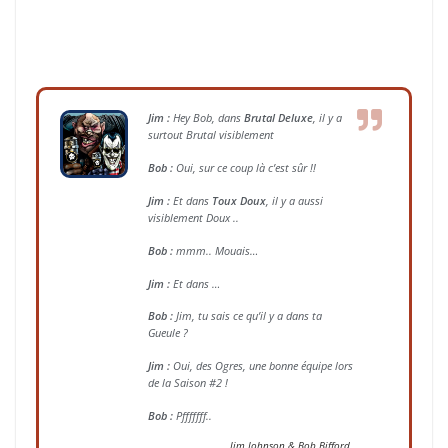
Jim :
Hey Bob, dans
Brutal Deluxe
, il y a
surtout Brutal visiblement
Bob :
Oui, sur ce coup là c’est sûr !!
Jim :
Et dans
Toux Doux
, il y a aussi
visiblement Doux ..
Bob :
mmm.. Mouais…
Jim :
Et dans …
Bob :
Jim, tu sais ce qu’il y a dans ta
Gueule ?
Jim :
Oui, des Ogres, une bonne équipe lors
de la Saison #2 !
Bob :
Pfffffff..
Jim Johnson & Bob Bifford