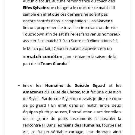
Aucun discours, aucune remontrance du coach des
Elfes Sylvains
ne changera le cours de ce match !! Il
semble en effet que ces derniers ne soient pas
encore rentrés dans la compétition !! Les
Skavens
finiront proprement le travail en inscrivant un dernier
Touchdown afin de satisfaire les fans venus nombreux
assister à ce match ! 3-0 au Score et 3 éliminations à 1,
D’aucun aurait appelé cela un
le Match parfait,
«
match comète
« ,
pour entamer la saison de la
part de la
Team Glandu
!
Entre les
Humains
du
Suicide Squad
et les
Amazones
du
Culte de Chotec
, tout fut une question
de Style… Pardon de Stylet ou devrais-je dire de coup
de poignard ! En effet, dans un match entre deux
équipes plutôt joueuses, l’introduction « accidentelle »
de ce genre de petits instruments fit basculer la
rencontre ! ! Dans les mains des
Humains
, fourbes et
vils, ce fut un véritable carnage, leur donnant ainsi