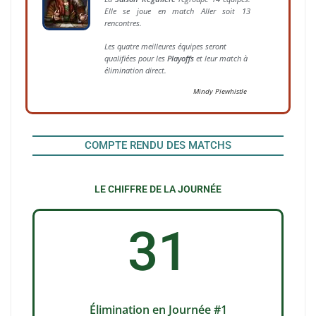
Elle se
joue en match Aller soit 13
rencontres.
Les quatre meilleures équipes seront
qualifiées pour les
Playoffs
et leur match à
élimination direct.
Mindy Piewhistle
COMPTE RENDU DES MATCHS
LE CHIFFRE DE LA JOURNÉE
31
Élimination
en Journée #1