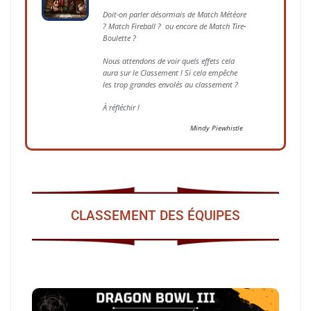
Doit-on parler désormais de Match Météore
? Match Fireball ? ou encore de Match Tire-
Boulette ?
Nous attendons de voir quels effets cela
aura sur le Classement ! Si cela empêche
les trop grandes envolés au classement ?
À réfléchir !
Mindy Piewhistle
CLASSEMENT DES ÉQUIPES