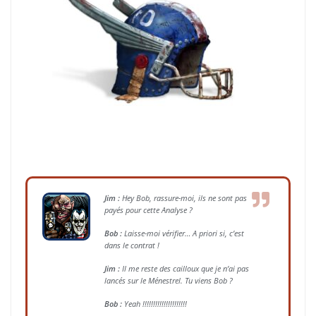
Jim :
Hey Bob, rassure-moi, ils ne sont pas
payés pour cette Analyse ?
Bob :
Laisse-moi vérifier… A priori si, c’est
dans le contrat !
Jim :
Il me reste des cailloux que je n’ai pas
lancés sur le Ménestrel. Tu viens Bob ?
Bob :
Yeah !!!!!!!!!!!!!!!!!!!!!