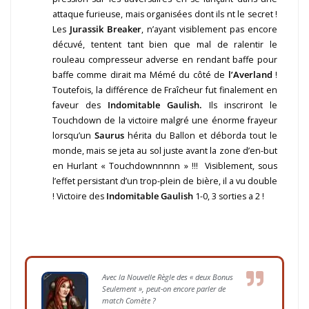
attaque furieuse, mais organisées dont ils nt le secret !
Les
Jurassik Breaker
, n’ayant visiblement pas encore
décuvé, tentent tant bien que mal de ralentir le
rouleau compresseur adverse en rendant baffe pour
baffe comme dirait ma Mémé du côté de
l’Averland
!
Toutefois, la différence de Fraîcheur fut finalement en
faveur des
Indomitable Gaulish.
Ils inscriront le
Touchdown de la victoire malgré une énorme frayeur
lorsqu’un
Saurus
hérita du Ballon et déborda tout le
monde, mais se jeta au sol juste avant la zone d’en-but
en Hurlant « Touchdownnnnn » !!! Visiblement, sous
l’effet persistant d’un trop-plein de bière, il a vu double
! Victoire des
Indomitable Gaulish
1-0, 3 sorties a 2 !
Avec la Nouvelle Règle des « deux Bonus
Seulement », peut-on encore parler de
match Comète ?