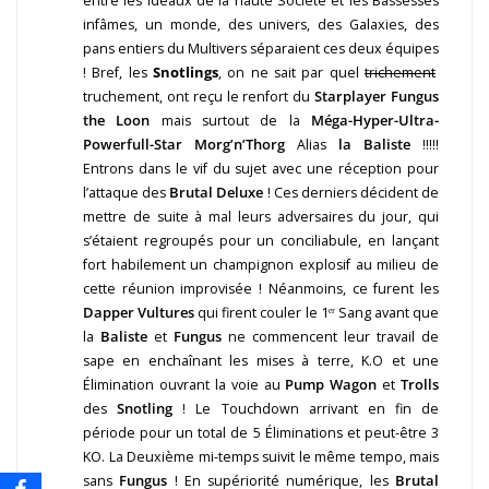
entre les idéaux de la haute Société et les Bassesses
infâmes, un monde, des univers, des Galaxies, des
pans entiers du Multivers séparaient ces deux équipes
! Bref, les
Snotlings
, on ne sait par quel
trichement
truchement, ont reçu le renfort du
Starplayer Fungus
the Loon
mais surtout de la
Méga-Hyper-Ultra-
Powerfull-Star Morg’n’Thorg
Alias
la Baliste
!!!!!
Entrons dans le vif du sujet avec une réception pour
l’attaque des
Brutal Deluxe
! Ces derniers décident de
mettre de suite à mal leurs adversaires du jour, qui
s’étaient regroupés pour un conciliabule, en lançant
fort habilement un champignon explosif au milieu de
cette réunion improvisée ! Néanmoins, ce furent les
Dapper Vultures
qui firent couler le 1ᵉʳ Sang avant que
la
Baliste
et
Fungus
ne commencent leur travail de
sape en enchaînant les mises à terre, K.O et une
Élimination ouvrant la voie au
Pump Wagon
et
Trolls
des
Snotling
! Le Touchdown arrivant en fin de
période pour un total de 5 Éliminations et peut-être 3
KO. La Deuxième mi-temps suivit le même tempo, mais
sans
Fungus
! En supériorité numérique, les
Brutal