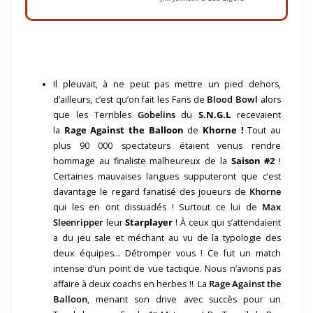
Il pleuvait, à ne peut pas mettre un pied dehors,
d’ailleurs, c’est qu’on fait les Fans de
Blood Bowl
alors
que les Terribles
Gobelins
du
S.N.G.L
recevaient
la
Rage Against the Balloon
de
Khorne !
Tout au
plus 90 000 spectateurs étaient venus rendre
hommage au finaliste malheureux de la
Saison #2
!
Certaines mauvaises langues supputeront que c’est
davantage le regard fanatisé des joueurs de
Khorne
qui les en ont dissuadés ! Surtout ce lui de
Max
Sleenripper
leur
Starplayer
! À ceux qui s’attendaient
a du jeu sale et méchant au vu de la typologie des
deux équipes… Détromper vous ! Ce fut un match
intense d’un point de vue tactique. Nous n’avions pas
affaire à deux coachs en herbes !! La
Rage Against the
Balloon
, menant son drive avec succès pour un