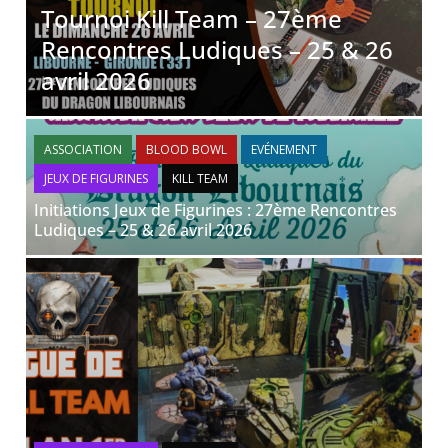
Tournoi Kill Team – 27ème
Rencontres Ludiques – 25 & 26
avril 2026
ASSOCIATION
BLOOD BOWL
EVÉNEMENT
JEUX DE FIGURINES
KILL TEAM
Initiations Jeux de Figurines : 27ème Rencontres
Ludiques – 25 & 26 avril 2026