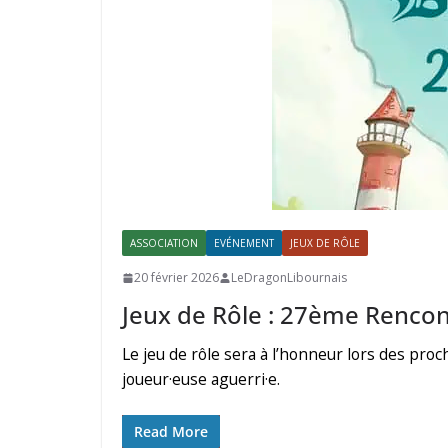
ASSOCIATION
EVÉNEMENT
JEUX DE RÔLE
20 février 2026
LeDragonLibournais
Jeux de Rôle : 27ème Rencon
Le jeu de rôle sera à l’honneur lors des pr
joueur·euse aguerri·e.
Read More