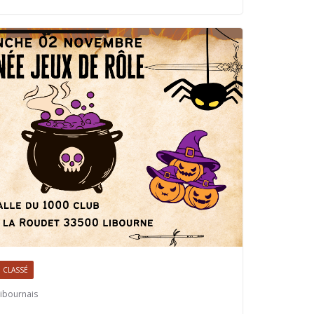
 CLASSÉ
ibournais