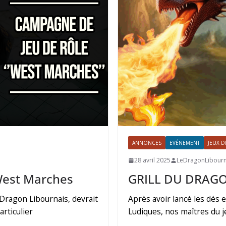
ANNONCES
EVÉNEMENT
JEUX D
28 avril 2025
LeDragonLibourn
West Marches
GRILL DU DRAGO
 Dragon Libournais, devrait
Après avoir lancé les dés e
rticulier
Ludiques, nos maîtres du j