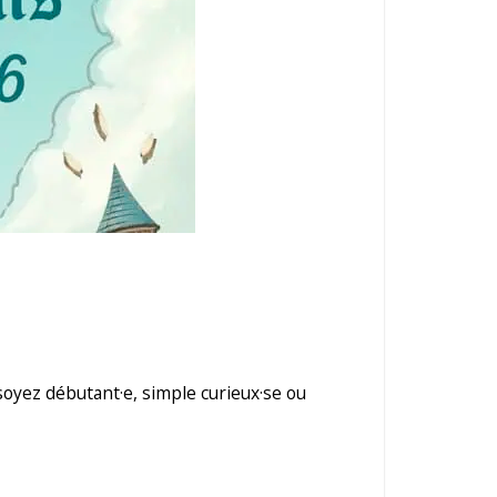
soyez débutant·e, simple curieux·se ou