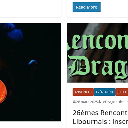
Read More
ANNONCES
EVÉNEMENT
JEUX D
26 mars 2025
LeDragonLibour
26èmes Rencont
Libournais : Insc