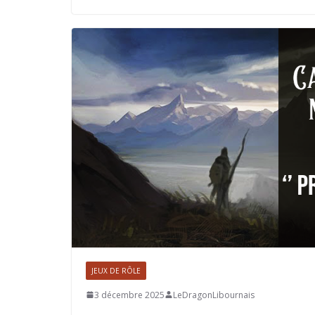
JEUX DE RÔLE
3 décembre 2025
LeDragonLibournais