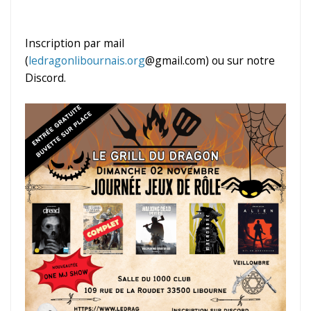
Inscription par mail
(
ledragonlibournais.org
@gmail.com) ou sur notre
Discord.