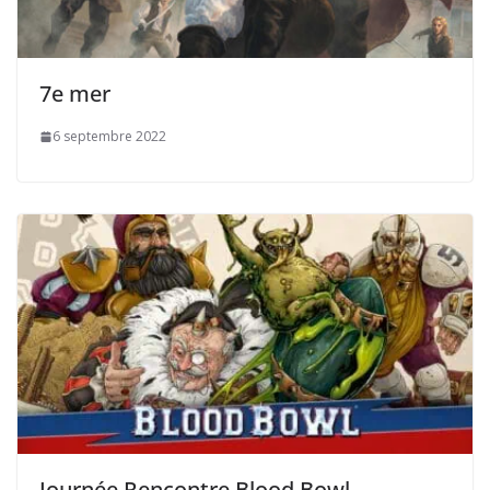
7e mer
6 septembre 2022
Journée Rencontre Blood Bowl