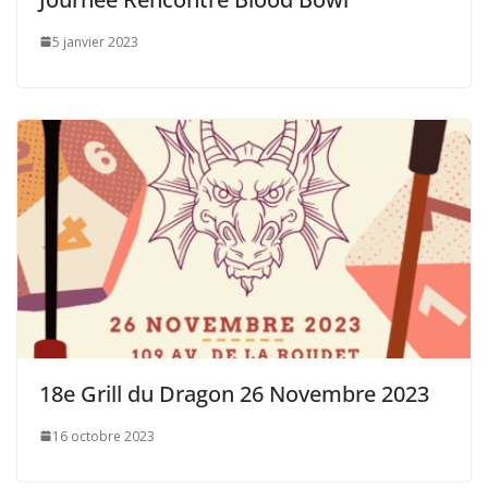
5 janvier 2023
18e Grill du Dragon 26 Novembre 2023
16 octobre 2023