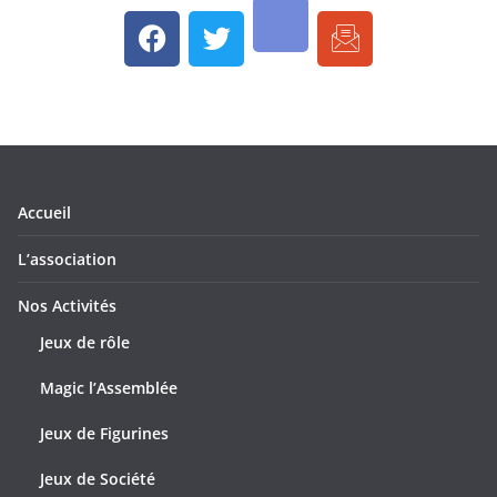
Accueil
L’association
Nos Activités
Jeux de rôle
Magic l’Assemblée
Jeux de Figurines
Jeux de Société