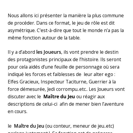
Nous allons ici présenter la manière la plus commune
de procéder. Dans ce format, le jeu de rôle est dit
asymétrique. C’est-à-dire que tout le monde n’a pas la
même fonction autour de la table.
Il y a d’abord
les Joueurs
, ils vont prendre le destin
des protagonistes principaux de l’histoire. Ils seront
pour cela aidés d’une feuille de personnage où sera
indiqué les forces et faiblesses de leur alter ego :
Elfes Gracieux, Inspecteur Taciturne, Guerrier à la
force démesurée, Jedi corrompu..etc.. Les Joueurs vont
discuter avec le
Maître du Jeu
ou réagir aux
descriptions de celui-ci afin de mener bien l’aventure
en cours.
le
Maître du Jeu
(ou conteur, meneur de jeu..etc)