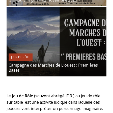
JEUX DE RÔLE
Campagne des Marches de L’ouest : Premières
Bases
Le
Jeu de Rôle
(souvent abrégé JDR ) ou jeu de rôle
sur table est une activité ludique dans laquelle des
joueurs vont interpréter un personnage imaginaire.