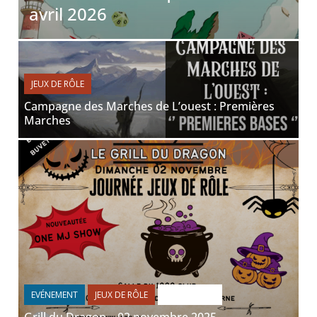
avril 2026
JEUX DE RÔLE
Campagne des Marches de L’ouest : Premières
Marches
EVÉNEMENT
JEUX DE RÔLE
NON CLASSÉ
Grill du Dragon – 02 novembre 2025