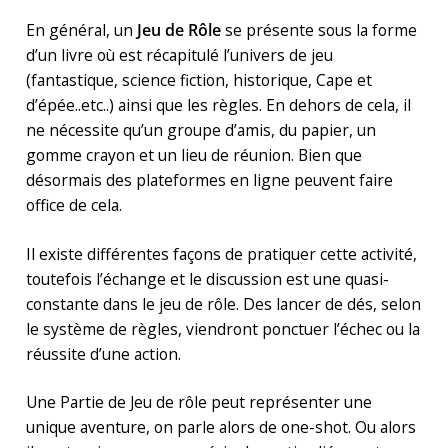
En général, un
Jeu de Rôle
se présente sous la forme
d’un livre où est récapitulé l’univers de jeu
(fantastique, science fiction, historique, Cape et
d’épée..etc..) ainsi que les règles. En dehors de cela, il
ne nécessite qu’un groupe d’amis, du papier, un
gomme crayon et un lieu de réunion. Bien que
désormais des plateformes en ligne peuvent faire
office de cela.
Il existe différentes façons de pratiquer cette activité,
toutefois l’échange et le discussion est une quasi-
constante dans le jeu de rôle. Des lancer de dés, selon
le système de règles, viendront ponctuer l’échec ou la
réussite d’une action.
Une Partie de Jeu de rôle peut représenter une
unique aventure, on parle alors de one-shot. Ou alors