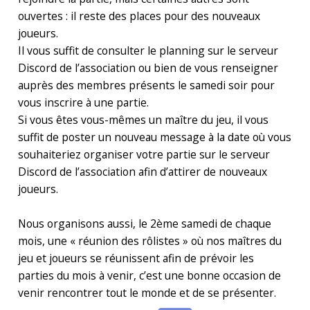
ouvertes : il reste des places pour des nouveaux
joueurs.
Il vous suffit de consulter le planning sur le serveur
Discord de l’association ou bien de vous renseigner
auprès des membres présents le samedi soir pour
vous inscrire à une partie.
Si vous êtes vous-mêmes un maître du jeu, il vous
suffit de poster un nouveau message à la date où vous
souhaiteriez organiser votre partie sur le serveur
Discord de l’association afin d’attirer de nouveaux
joueurs.
Nous organisons aussi, le 2ème samedi de chaque
mois, une « réunion des rôlistes » où nos maîtres du
jeu et joueurs se réunissent afin de prévoir les
parties du mois à venir, c’est une bonne occasion de
venir rencontrer tout le monde et de se présenter.