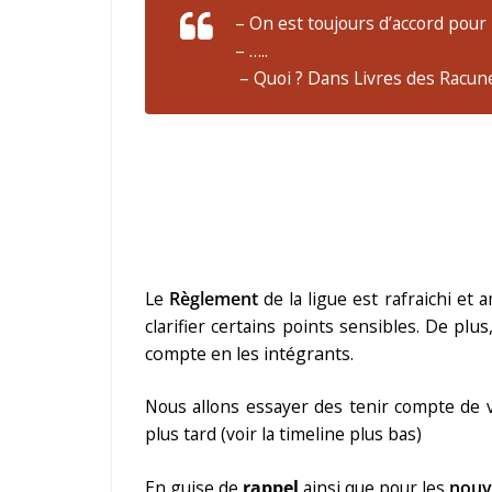
– On est toujours d’accord pour i
– …..
– Quoi ? Dans Livres des Racunes
Le
Règlement
de la ligue est rafraichi e
clarifier certains points sensibles.
De plus
compte en les intégrants.
Nous allons essayer des tenir compte de 
plus tard (voir la timeline plus bas)
En guise de
rappel
ainsi que pour les
nouv