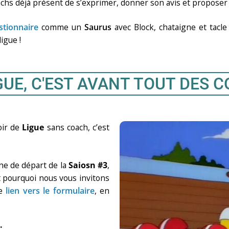
coachs déjà présent de s’exprimer, donner son avis et propose
stionnaire
comme un
Saurus
avec Block, chataigne et tacl
ligue !
GUE, C'EST AVANT TOUT DES C
oir de
Ligue
sans coach, c’est
gne de départ de la
Saiosn #3
,
est pourquoi nous vous invitons
le
lien vers le formulaire
, en
 :