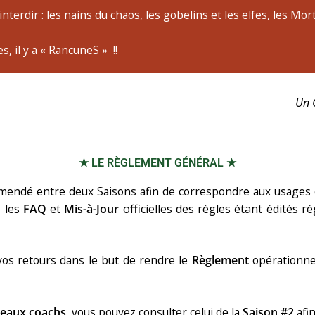
nterdir : les nains du chaos, les gobelins et les elfes, les Mor
, il y a « RancuneS » !!
Un 
★ LE RÈGLEMENT GÉNÉRAL ★
t amendé entre deux Saisons afin de correspondre aux usages 
, les
FAQ
et
Mis-à-Jour
officielles des règles étant édités 
vos retours dans le but de rendre le
Règlement
opérationne
eaux coachs
, vous pouvez consulter celui de la
Saison #2
afin