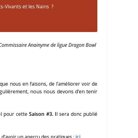
ts-Vivants et les Nains ?
Commissaire
Anainyme
de ligue Dragon Bowl
que nous en faisons, de l’améliorer voir de
régulièrement, nous nous devons d’en tenir
l pour cette
Saison #3. I
l sera donc publié
 d’avoir un aperçu des pratiques
:
ici