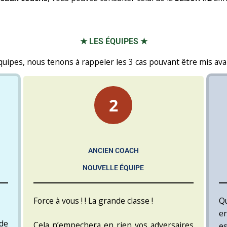
★ LES ÉQUIPES ★
pes, nous tenons à rappeler les 3 cas pouvant être mis avant 
2
ANCIEN COACH
NOUVELLE ÉQUIPE
Force à vous ! ! La grande classe !
Qu
en
de
Cela n’empechera en rien vos adversaires
es