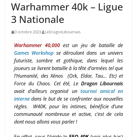
Warhammer 40k – Ligue
3 Nationale
3 octobre 2023
LeDragonLibournais
Warhammer 40,000
est un jeu de bataille de
Games Workshop
se déroulant dans un univers
futuriste, sombre et gothique, dans lequel les
joueurs se livrent bataille à la tête d’armées tel que
l’Humanité, des Xénos (Ork, Eldar, Tau… Etc) et
Force du Chaos. Cet été, Le
Dragon Libournais
avait d’ailleurs organisé un
tournoi amical en
interne
dans le but de se confronter aux nouvelles
règles.
W40K, pour les intimes, bénéficie d’une
communauté nombreuse et active, c’est de cela
dont nous allons vous parler !
En effet, sous l’égide le
FEQ 40K
(voir plus bas)