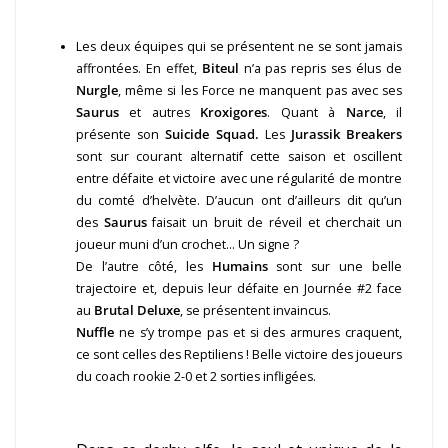
Les deux équipes qui se présentent ne se sont jamais
affrontées. En effet,
Biteul
n’a pas repris ses élus de
Nurgle
, même si les Force ne manquent pas avec ses
Saurus
et autres
Kroxigores
. Quant à
Narce
, il
présente son
Suicide Squad.
Les
Jurassik Breakers
sont sur courant alternatif cette saison et oscillent
entre défaite et victoire avec une régularité de montre
du comté d’helvète. D’aucun ont d’ailleurs dit qu’un
des
Saurus
faisait un bruit de réveil et cherchait un
joueur muni d’un crochet… Un signe ?
De l’autre côté, les
Humains
sont sur une belle
trajectoire et, depuis leur défaite en Journée #2 face
au
Brutal Deluxe
, se présentent invaincus.
Nuffle
ne s’y trompe pas et si des armures craquent,
ce sont celles des Reptiliens ! Belle victoire des joueurs
du coach rookie 2-0 et 2 sorties infligées.