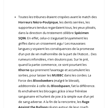
Toutes les tribunes étaient crispées avant le match des
Horreurs Nécro-Poulpique
, les dents serrées, les
supporteurs tendus regardaient tous, les yeux plissés,
dans la direction du tristement célèbre
Spécimen
SQ96
. En effet, celui-ci s’aiguisait bruyamment les
griffes dans un crissement aigu ! Les mauvaises
langues y voyaient les conséquences de la promesse
d’un pot de vin malhonnête de la part de l’Asticot… Des
rumeurs infondées, n’en doutons pas. Sur le pré,
quand la partie commence, ce sont pourtant les
Khorne
qui prennent l’avantage et accumulent les
sorties, pour laisser les
MUBBC
dans les cordes. La
Force des
Bloodseekers
(malgré le blessé),
additionnée à celle du
Bloodspawn
, fait la différence.
Ils enchaînent les blocages grâce à leur frénésie
sanguinaire et hurlent de joie à la simple vue d’un jet
de sang adverse. A la fin de la rencontre, les
Rage
Against the Balloon
réunis autour de leur coach,