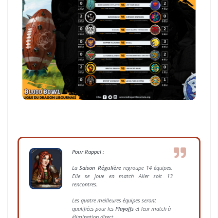
Pour Rappel :
La
Saison Régulière
regroupe 14 équipes.
Elle se
joue en match Aller soit 13
rencontres.
Les quatre meilleures équipes seront
qualifiées pour les
Playoffs
et leur match à
élimination direct.