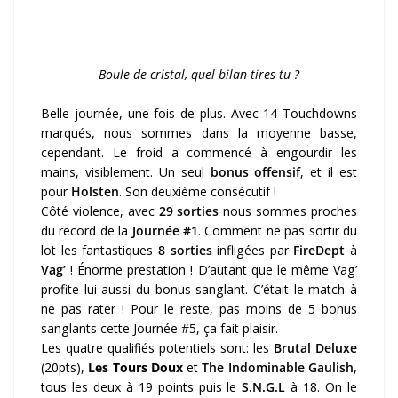
Boule de cristal, quel bilan tires-tu ?
Belle journée, une fois de plus. Avec 14 Touchdowns
marqués, nous sommes dans la moyenne basse,
cependant. Le froid a commencé à engourdir les
mains, visiblement. Un seul
bonus offensif
, et il est
pour
Holsten
. Son deuxième consécutif !
Côté violence, avec
29 sorties
nous sommes proches
du record de la
Journée #1
. Comment ne pas sortir du
lot les fantastiques
8 sorties
infligées par
FireDept
à
Vag’
! Énorme prestation ! D’autant que le même Vag’
profite lui aussi du bonus sanglant. C’était le match à
ne pas rater ! Pour le reste, pas moins de 5 bonus
sanglants cette Journée #5, ça fait plaisir.
Les quatre qualifiés potentiels sont: les
Brutal Deluxe
(20pts),
Les Tours Doux
et
The Indominable Gaulish
,
tous les deux à 19 points puis le
S.N.G.L
à 18. On le