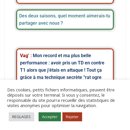
Des deux saisons, quel moment aimerais-tu
partager avec nous ?
Vag’
:
Mon record et ma plus belle
performance : avoir pris un TD en contre
T1 alors que j’étais en attaque ! Tout ça
grâce à ma technique secrète “rat ogre
first mouv” qui commence à faire école
Des cookies, petits fichiers informatiques, peuvent être
dans la ligue (coucou Kanter :D)… Pour
déposés sur votre terminal. Si vous y consentez, le
résumer : dernier match de ligue contre
responsable du site pourra recueillir des statistiques de
visites anonymes pour optimiser la navigation.
l’Asticot saison dernière, je suis en
attaque, je prends un blitz d’emblée avec
REGLAGES
Accepter
Rejeter
une grosse pression et une goule pas trop
loin du ballon, je commence par jouer mon