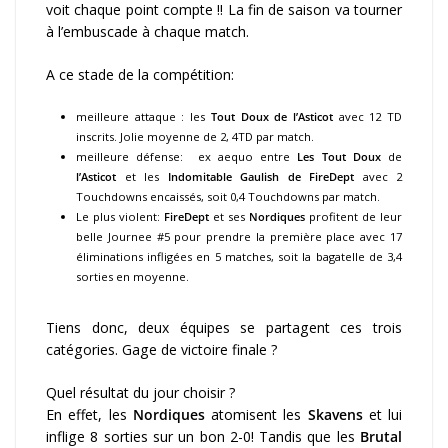
voit chaque point compte !! La fin de saison va tourner
à l’embuscade à chaque match.
A ce stade de la compétition:
meilleure attaque : les
Tout Doux de l’Asticot
avec 12 TD
inscrits. Jolie moyenne de 2, 4TD par match.
meilleure défense: ex aequo entre
Les Tout Doux
de
l’Asticot
et les
Indomitable Gaulish de FireDept
avec 2
Touchdowns encaissés, soit 0,4 Touchdowns par match.
Le plus violent:
FireDept
et ses
Nordiques
profitent de leur
belle Journee #5 pour prendre la première place avec 17
éliminations infligées en 5 matches, soit la bagatelle de 3,4
sorties en moyenne.
Tiens donc, deux équipes se partagent ces trois
catégories. Gage de victoire finale ?
Quel résultat du jour choisir ?
En effet, les
Nordiques
atomisent les
Skavens
et lui
inflige 8 sorties sur un bon 2-0! Tandis que les
Brutal