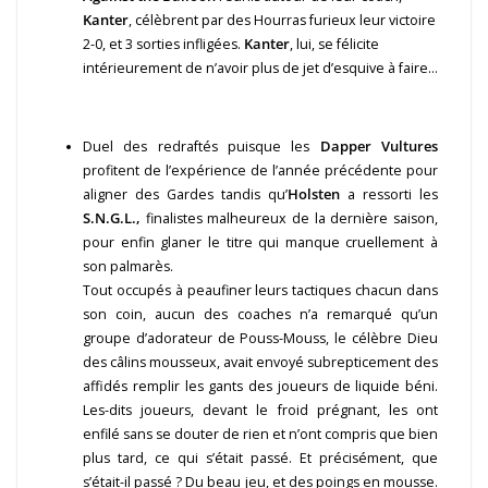
Kanter
, célèbrent par des Hourras furieux leur victoire
2-0, et 3 sorties infligées.
Kanter
, lui, se félicite
intérieurement de n’avoir plus de jet d’esquive à faire…
Duel des redraftés puisque les
Dapper Vultures
profitent de l’expérience de l’année précédente pour
aligner des Gardes tandis qu’
Holsten
a ressorti les
S.N.G.L.,
finalistes malheureux de la dernière saison,
pour enfin glaner le titre qui manque cruellement à
son palmarès.
Tout occupés à peaufiner leurs tactiques chacun dans
son coin, aucun des coaches n’a remarqué qu’un
groupe d’adorateur de Pouss-Mouss, le célèbre Dieu
des câlins mousseux, avait envoyé subrepticement des
affidés remplir les gants des joueurs de liquide béni.
Les-dits joueurs, devant le froid prégnant, les ont
enfilé sans se douter de rien et n’ont compris que bien
plus tard, ce qui s’était passé. Et précisément, que
s’était-il passé ? Du beau jeu, et des poings en mousse.