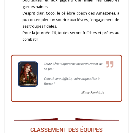
poursuites, et aux jaguars d’annihiler les célèbres
gardes naines.
L’esprit clair,
Coco
, le célèbre coach des
Amazones
, a
pu contempler, un sourire aux lèvres, l’engagement de
ses troupes fidèles.
Pour la Journée #6, toutes seront fraîches et prêtes au
combat !!
Toute Série s’approche inexorablement de
sa fin !
Celle-ci sera difficile, voire impossible à
Battre !
Mindy Piewhistle
CLASSEMENT DES ÉQUIPES