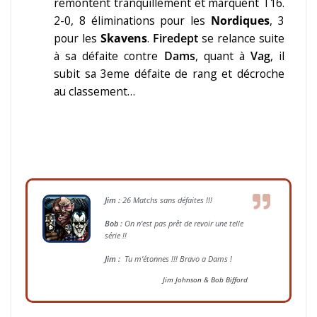
remontent tranquillement et marquent T16.
2-0, 8 éliminations pour les
Nordiques
, 3
pour les
Skavens
.
Firedept
se relance suite
à sa défaite contre
Dams
, quant à
Vag
, il
subit sa 3eme défaite de rang et décroche
au classement…
Jim :
26 Matchs sans défaites !!!
Bob :
On n’est pas prêt de revoir une telle
série !!
Jim :
Tu m’étonnes !!! Bravo a Dams !
Jim Johnson & Bob Bifford