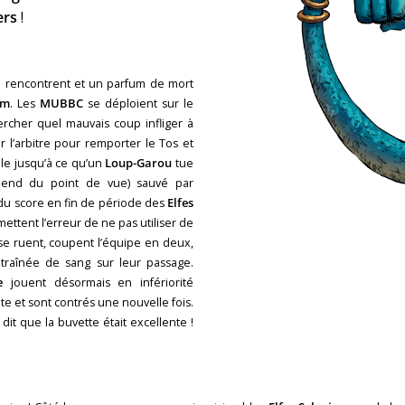
ers
!
e rencontrent et un parfum de mort
um
. Les
MUBBC
se déploient sur le
rcher quel mauvais coup infliger à
 l’arbitre pour remporter le Tos et
ille jusqu’à ce qu’un
Loup-Garou
tue
end du point de vue) sauvé par
 du score en fin de période des
Elfes
ttent l’erreur de ne pas utiliser de
e ruent, coupent l’équipe en deux,
traînée de sang sur leur passage.
e
jouent désormais en infériorité
e et sont contrés une nouvelle fois.
 dit que la buvette était excellente !