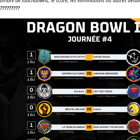
nombre de touchdowns, le score, les éliminations ou autres détail
?????????