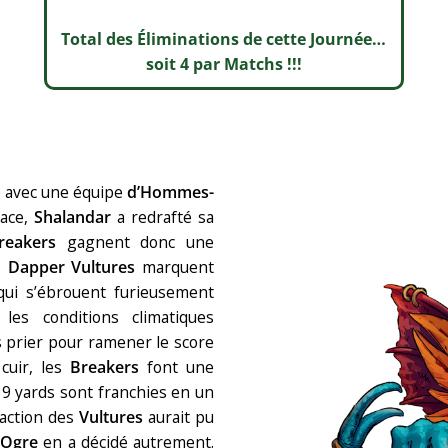
Total des Éliminations de cette Journée…
soit 4 par Matchs !!!
 avec une équipe
d’Hommes-
face,
Shalandar
a redrafté sa
reakers
gagnent donc une
s
Dapper Vultures
marquent
ui s’ébrouent furieusement
les conditions climatiques
s prier pour ramener le score
 cuir, les
Breakers
font une
19 yards sont franchies en un
e action des
Vultures
aurait pu
r
Ogre
en a décidé autrement.