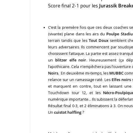
Score final 2-1 pour les
Jurassik Break
C’est la première fois que ces deux coaches s
(vivante) plane dans les airs du
Poulpe Stadi
terrain tandis que les
Tout Doux
semblent che
leurs adversaires. Ils commencent par soudoyer
choisissent l’attaque. La partie est assez tranqu
un
blitzer elfe noir
. Heureusement (ça dép
l’apothicaire. Cela n’empêchera pas l’ouverture
Noirs
. En deuxième mi-temps, les
MUBBC
comme
relance sur un ramassage raté. Les
Elfes noirs
s
et marquent en contre, tout en laissant une 
Touchdown tour 12, et les
Nécro-Poulpiqu
numérique importante… Ils subissent la déferlant
Résultat final 0-3, et 2 éliminations à 3. On nous
Un
cuistot halfling
?