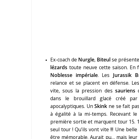
Ex-coach de
Nurgle
,
Biteul
se présente
lézards
toute neuve cette saison. En 
Noblesse impériale
. Les
Jurassik B
relance et se placent en défense. Le
vite, sous la pression des
sauriens
q
dans le brouillard glacé créé par 
apocalyptiques. Un
Skink
ne se fait pa
à égalité à la mi-temps. Recevant le
première sortie et marquent tour 15. 
seul tour ! Qu’ils vont vite !!! Une bell
être mémorable. Aurait pu… mais leu