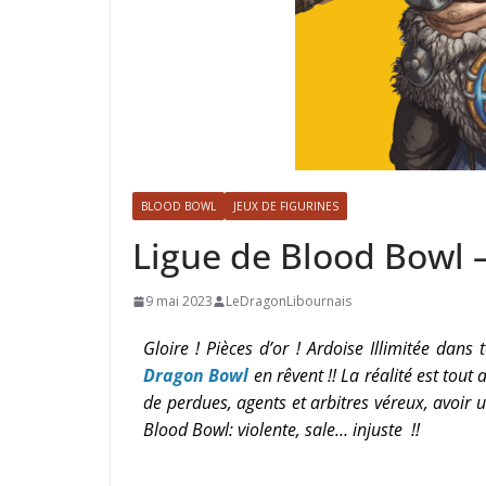
BLOOD BOWL
JEUX DE FIGURINES
Ligue de Blood Bowl –
9 mai 2023
LeDragonLibournais
Gloire ! Pièces d’or ! Ardoise Illimitée da
Dragon Bowl
en rêvent !! La réalité est tou
de perdues, agents et arbitres véreux, avoir 
Blood Bowl: violente, sale… injuste !!