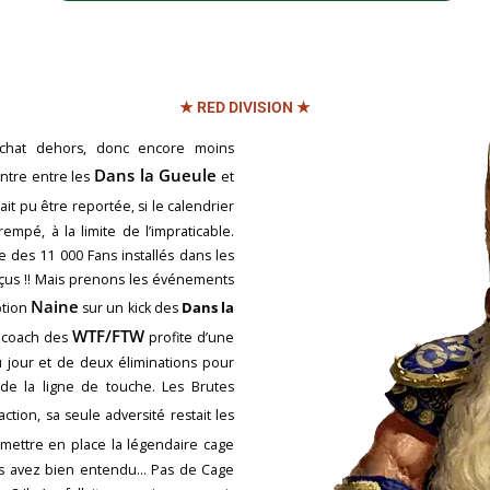
★ RED DIVISION ★
chat dehors, donc encore moins
Dans la Gueule
ontre entre les
et
ait pu être reportée, si le calendrier
trempé, à la limite de l’impraticable.
e des 11 000 Fans installés dans les
déçus !! Mais prenons les événements
Naine
ption
sur un kick des
Dans la
WTF/FTW
e coach des
profite d’une
 jour et de deux éliminations pour
 de la ligne de touche. Les Brutes
tion, sa seule adversité restait les
mettre en place la légendaire cage
ous avez bien entendu… Pas de Cage