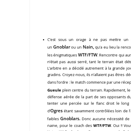
C’est sous un orage à ne pas mettre un 
Gnoblar
Nain,
un
ou un
qu’a eu lieu la renc
WTF/FTW
les énigmatiques
. Rencontre qui aur
n’était pas aussi serré, tant le terrain était dé
L’arbitre en a décidé autrement à la grande joi
gradins. Croyez-nous, ils n’allaient pas êtres 
dans l’ordre : le match commence par une réce
Gueule
plein centre du terrain. Rapidement, l
défense aérée de la part de ses opposants du
tenter une percée sur le flanc droit le long
Ogres
d’
étant savamment contrôlées loin de l’ac
Gnoblars.
faibles
Donc aucune nécessité de 
naine, pour le coach des
WTF/FTW
. Oui !! V