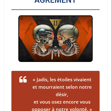
« Jadis, les étoiles vivaient
et mourraient selon notre
désir,
et vous osez encore vous
opposer à notre volonté. »