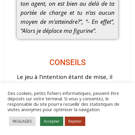
ton agent, on est bien au delà de ta
portée de charge et tu n’as aucun
moyen de m’atteindre?’’, ‘’- En effet’’,
‘’Alors je déplace ma figurine’’.
CONSEILS
Le jeu à l’intention étant de mise, il
n’est pas autorisé de bouger ses
Des cookies, petits fichiers informatiques, peuvent être
figurines avant de mesurer ou sans
déposés sur votre terminal. Si vous y consentez, le
l’accord de votre adversaire avec
responsable du site pourra recueillir des statistiques de
visites anonymes pour optimiser la navigation.
l’expression des intentions.
REGLAGES
Accepter
Rejeter
Déplacer la figurine comprend