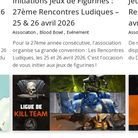
Initiations Jeux de Figurines :
Je
26
27ème Rencontres Ludiques –
Re
25 & 26 avril 2026
av
Association
Blood Bowl
Evénement
Asso
Pour la 27ème année consécutive, l'association
De 
 26
organise sa grande convention : Les Rencontres
dis
 du
Ludiques, les 25 et 26 avril 2026. C'est l'occasion
du D
de vous initier aux jeux de figurines !