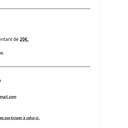
montant de
20€.
e.
?
gmail.com
z participer à celui-ci.