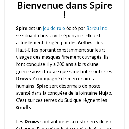
Bienvenue dans Spire
!
Spire
est un
jeu de rôle
édité par
Barbu Inc.
se situant dans la ville éponyme. Elle est
actuellement dirigée par des
Aelfirs
: des
Haut-Elfes portant constamment sur leurs
visages des masques finement ouvragés. Ils
l’ont conquise il y a 200 ans à lors d’une
guerre aussi brutale que sanglante contre les
Drows
. Accompagné de mercenaires
humains,
Spire
sert désormais de poste
avancé dans la conquête de la lointaine Nujab.
C’est sur ces terres du Sud que règnent les
Gnolls
.
Les
Drows
sont autorisés à rester en ville en
échange d’une période de corvée de 4 ans au