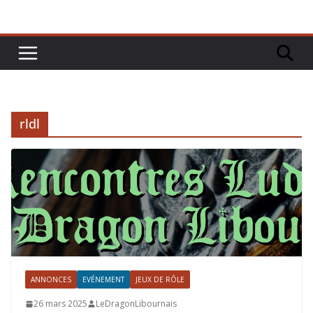
rldl
ANNONCES
EVÉNEMENT
JEUX DE RÔLE
26 mars 2025
LeDragonLibournais