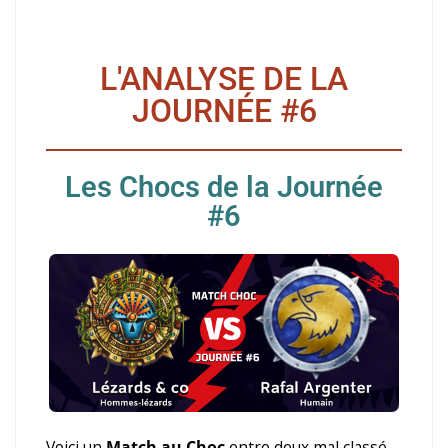
L'ANALYSE DE LA
JOURNÉE #6
Les Chocs de la Journée
#6
Voici un
Match au Choc
entre deux mal classé