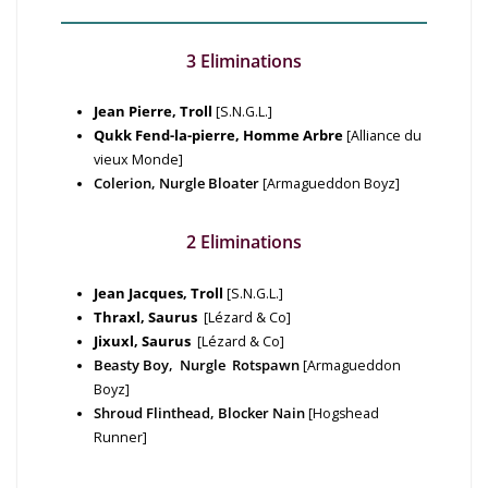
3 Eliminations
Jean Pierre, Troll
[S.N.G.L.]
Qukk Fend-la-pierre, Homme Arbre
[Alliance du
vieux Monde]
Colerion, Nurgle Bloater
[Armagueddon Boyz]
2 Eliminations
Jean Jacques, Troll
[S.N.G.L.]
Thraxl, Saurus
[Lézard & Co]
Jixuxl, Saurus
[Lézard & Co]
Beasty Boy, Nurgle Rotspawn
[Armagueddon
Boyz]
Shroud Flinthead, Blocker Nain
[Hogshead
Runner]