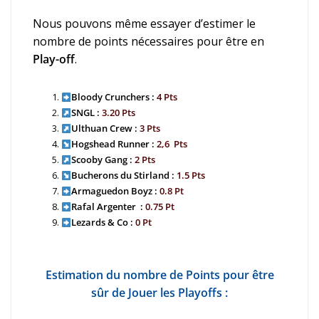
Nous pouvons même essayer d’estimer le
nombre de points nécessaires pour être en
Play-off
.
Bloody Crunchers :
4 Pts
SNGL :
3.20 Pts
Ulthuan Crew :
3 Pts
Hogshead Runner :
2,6 Pts
Scooby Gang :
2 Pts
Bucherons du Stirland :
1.5 Pts
Armaguedon Boyz :
0.8 Pt
Rafal Argenter :
0.75 Pt
Lezards & Co :
0 Pt
Estimation du nombre de Points pour être
sûr de Jouer les Playoffs :