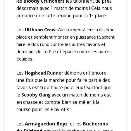
Bloody Crunchers
les talonnent de près
les
désormais avec 1 match de moins ! Cela nous
annonce une lutte tendue pour la 1ʳᵉ place.
L
es
Ulthuan Crew
s’accrochent à leur troisième
place et semblent monter en puissance ! Sachant
faire le dos rond contre les autres favoris et
dominant de la tête et épaule contre les autres
équipes.
Les
démontrent encore
Hogshead Runner
une fois que la marche pour faire partie des
favoris est trop haute pour eux ! Surtout que
le
Scooby Gang
avec un match de moins est
en chasse et compte bien se mêler à la
course pour les Play-offs !
Les
Armaguedon Boyz
et les
Bucherons
du Stirland
ont raté le coche se tour-ci, mais